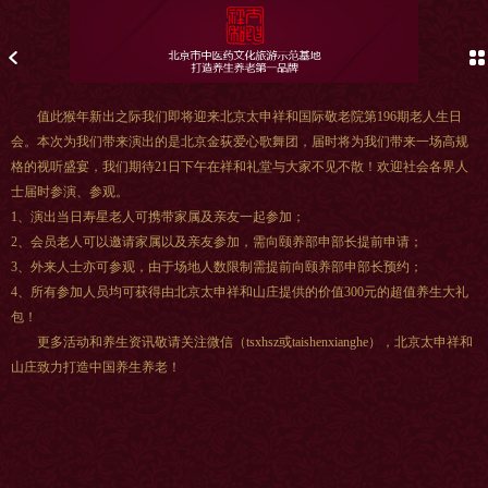
值此猴年新出之际我们即将迎来北京太申祥和国际敬老院第196期老人生日
会。本次为我们带来演出的是北京金荻爱心歌舞团，届时将为我们带来一场高规
格的视听盛宴，我们期待21日下午在祥和礼堂与大家不见不散！欢迎社会各界人
士届时参演、参观。
1、演出当日寿星老人可携带家属及亲友一起参加；
2、会员老人可以邀请家属以及亲友参加，需向颐养部申部长提前申请；
3、外来人士亦可参观，由于场地人数限制需提前向颐养部申部长预约；
4、所有参加人员均可获得由北京太申祥和山庄提供的价值300元的超值养生大礼
包！
更多活动和养生资讯敬请关注微信（tsxhsz或taishenxianghe），北京太申祥和
山庄致力打造中国养生养老！